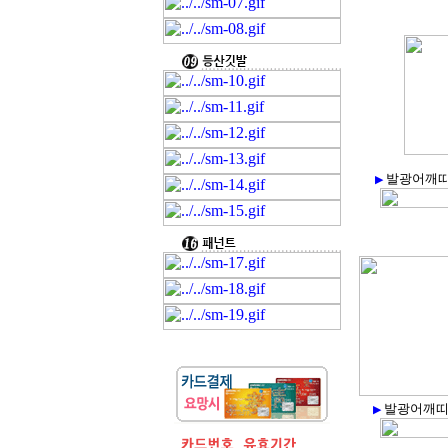
발광어깨띠 
▶
발광어깨띠 
▶