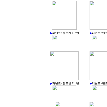
패넌트>텐트천
115번
패넌트>텐
▶
▶
패넌트>텐트천
110번
패넌트>텐
▶
▶