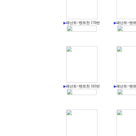
패넌트>텐트천
170번
패넌트>텐
▶
▶
패넌트>텐트천
165번
패넌트>텐
▶
▶